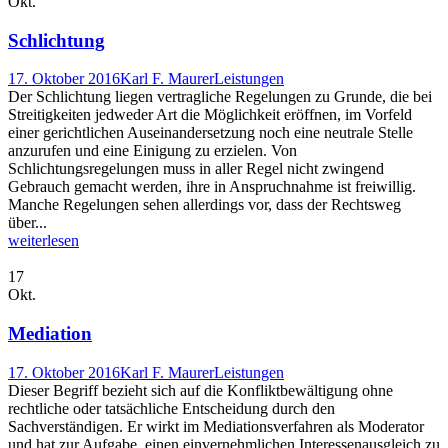
Okt.
Schlichtung
17. Oktober 2016
Karl F. Maurer
Leistungen
Der Schlichtung liegen vertragliche Regelungen zu Grunde, die bei
Streitigkeiten jedweder Art die Möglichkeit eröffnen, im Vorfeld
einer gerichtlichen Auseinandersetzung noch eine neutrale Stelle
anzurufen und eine Einigung zu erzielen. Von
Schlichtungsregelungen muss in aller Regel nicht zwingend
Gebrauch gemacht werden, ihre in Anspruchnahme ist freiwillig.
Manche Regelungen sehen allerdings vor, dass der Rechtsweg
über...
weiterlesen
17
Okt.
Mediation
17. Oktober 2016
Karl F. Maurer
Leistungen
Dieser Begriff bezieht sich auf die Konfliktbewältigung ohne
rechtliche oder tatsächliche Entscheidung durch den
Sachverständigen. Er wirkt im Mediationsverfahren als Moderator
und hat zur Aufgabe, einen einvernehmlichen Interessenausgleich zu