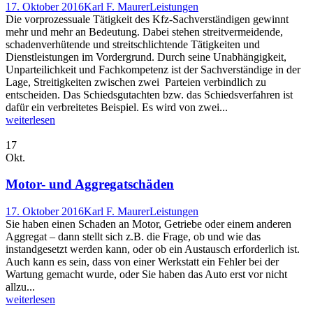
17. Oktober 2016
Karl F. Maurer
Leistungen
Die vorprozessuale Tätigkeit des Kfz-Sachverständigen gewinnt
mehr und mehr an Bedeutung. Dabei stehen streitvermeidende,
schadenverhütende und streitschlichtende Tätigkeiten und
Dienstleistungen im Vordergrund. Durch seine Unabhängigkeit,
Unparteilichkeit und Fachkompetenz ist der Sachverständige in der
Lage, Streitigkeiten zwischen zwei Parteien verbindlich zu
entscheiden. Das Schiedsgutachten bzw. das Schiedsverfahren ist
dafür ein verbreitetes Beispiel. Es wird von zwei...
weiterlesen
17
Okt.
Motor- und Aggregatschäden
17. Oktober 2016
Karl F. Maurer
Leistungen
Sie haben einen Schaden an Motor, Getriebe oder einem anderen
Aggregat – dann stellt sich z.B. die Frage, ob und wie das
instandgesetzt werden kann, oder ob ein Austausch erforderlich ist.
Auch kann es sein, dass von einer Werkstatt ein Fehler bei der
Wartung gemacht wurde, oder Sie haben das Auto erst vor nicht
allzu...
weiterlesen